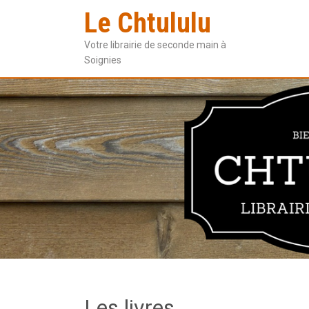
Le Chtululu
Votre librairie de seconde main à
Soignies
Les livres