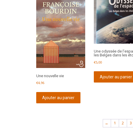
Une odyssée de l’espa
les Belges dans les éto
€
5,00
Une nouvelle vie
Ajouter au panier
€
4,96
Ajouter au panier
←
1
2
3