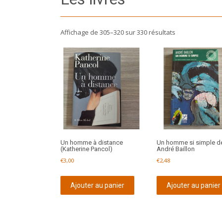
Affichage de 305–320 sur 330 résultats
Un homme à distance
Un homme si simple d
(Katherine Pancol)
André Baillon
€
3,00
€
2,48
Ajouter au panier
Ajouter au panier