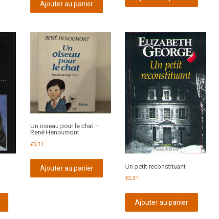
Ajouter au panier
Un oiseau pour le chat –
René Henoumont
€
3,31
Un petit reconstituant
Ajouter au panier
€
3,31
Ajouter au panier