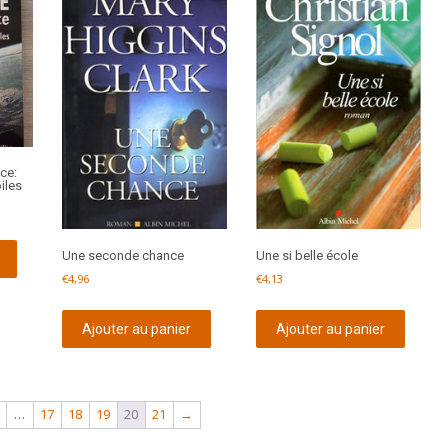
ce:
iles
Une seconde chance
Une si belle école
€
4,96
€
4,13
Ajouter au panier
Ajouter au panier
…
17
18
19
20
21
→