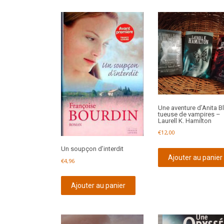
Une aventure d’Anita B
tueuse de vampires –
Laurell K. Hamilton
€
12,00
Un soupçon d’interdit
Ajouter au panier
€
4,96
Ajouter au panier