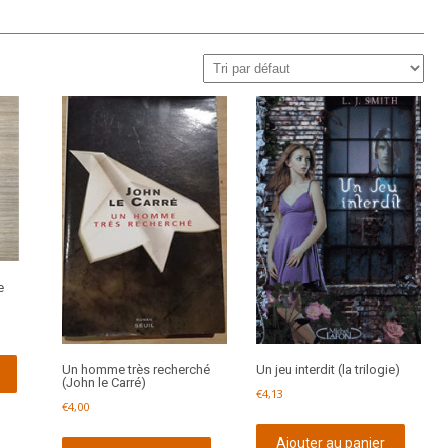
e
Un homme très recherché
Un jeu interdit (la trilogie)
(John le Carré)
€
4,13
€
4,00
Ajouter au panier