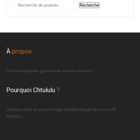
Recherche
Recherche
pour :
À
propos
Une bouquinerie gourmande à votre service !
Pourquoi Chtululu
?
Chtululu vient du personnage emblématique de Lovecraft,
Cthulhu.