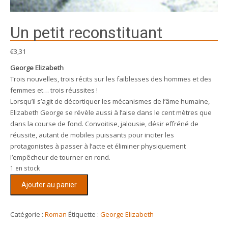
Un petit reconstituant
€
3,31
George Elizabeth
Trois nouvelles, trois récits sur les faiblesses des hommes et des
femmes et… trois réussites !
Lorsqu’il s’agit de décortiquer les mécanismes de l’âme humaine,
Elizabeth George se révèle aussi à l’aise dans le cent mètres que
dans la course de fond. Convoitise, jalousie, désir effréné de
réussite, autant de mobiles puissants pour inciter les
protagonistes à passer à l’acte et éliminer physiquement
l’empêcheur de tourner en rond.
1 en stock
quantité
Ajouter au panier
de
Un
petit
Catégorie :
Roman
Étiquette :
George Elizabeth
reconstituant