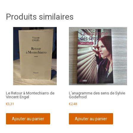
Produits similaires
Le Retour à Montechiarro de
L’anagramme des sens de Sylvie
Vincent Engel
Godefroid
€
3,31
€
2,48
Ajouter au panier
Ajouter au panier