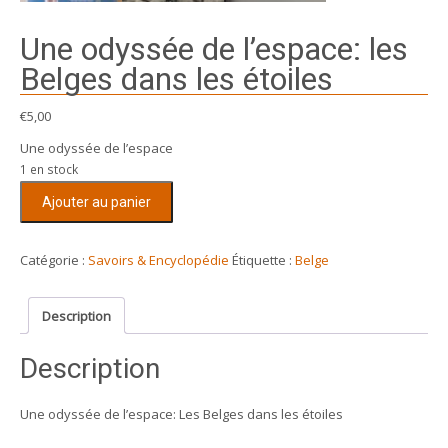
Une odyssée de l’espace: les
Belges dans les étoiles
€
5,00
Une odyssée de l’espace
1 en stock
quantité
Ajouter au panier
de
Une
odyssée
Catégorie :
Savoirs & Encyclopédie
Étiquette :
Belge
de
l'espace:
Description
les
Belges
Description
dans
les
étoiles
Une odyssée de l’espace: Les Belges dans les étoiles