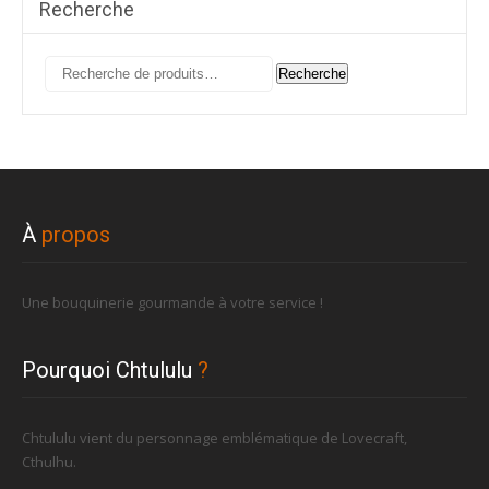
Recherche
Recherche
Recherche
pour :
À
propos
Une bouquinerie gourmande à votre service !
Pourquoi Chtululu
?
Chtululu vient du personnage emblématique de Lovecraft,
Cthulhu.