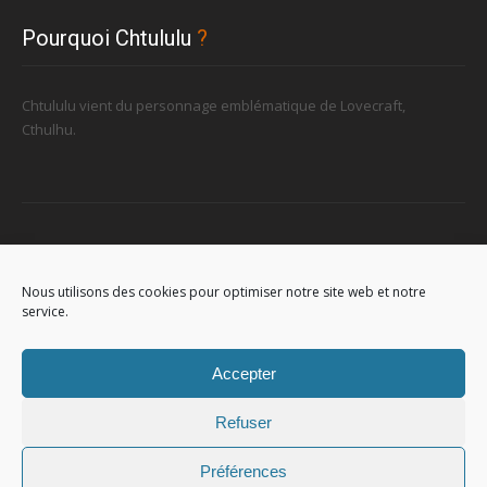
Pourquoi Chtululu
?
Chtululu vient du personnage emblématique de Lovecraft,
Cthulhu.
Retrouvez-nous
Nous utilisons des cookies pour optimiser notre site web et notre
service.
96, rue de la Station à Soignies (Gare)
Accepter
Refuser
Préférences
© 2023
Chtululu
. All Rights Reserved. L'utilisation de ce site signifie