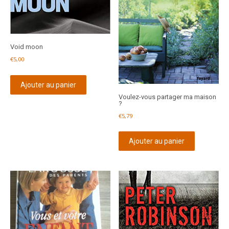
Void moon
€
5,00
Ajouter au panier
Voulez-vous partager ma maison
?
€
5,79
Ajouter au panier