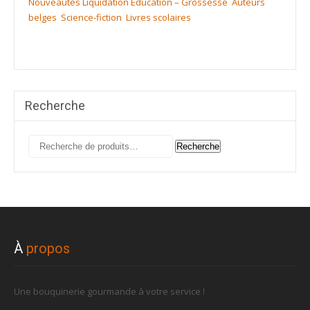
Nouveautés
Liquidation
Education – Grossesse
Auteurs
belges
Science-fiction
Livres scolaires
Recherche
Recherche
Recherche
pour :
À
propos
Une bouquinerie gourmande à votre service !