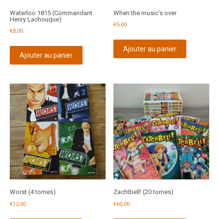
Waterloo 1815 (Commandant
When the music’s over
Henry Lachouque)
€
5,00
€
8,00
Ajouter au panier
Ajouter au panier
Worst (4 tomes)
Zachtbell! (20 tomes)
€
12,00
€
60,00