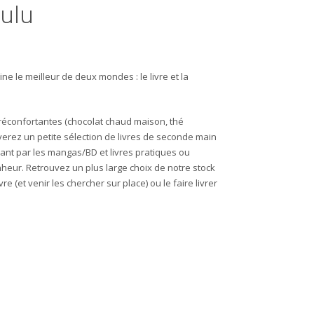
ulu
ne le meilleur de deux mondes : le livre et la
 réconfortantes (chocolat chaud maison, thé
verez un petite sélection de livres de seconde main
sant par les mangas/BD et livres pratiques ou
heur. Retrouvez un plus large choix de notre stock
e (et venir les chercher sur place) ou le faire livrer