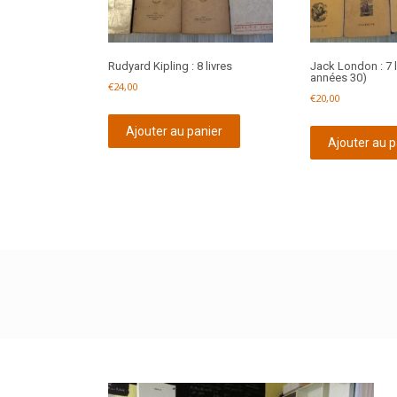
Rudyard Kipling : 8 livres
Jack London : 7 l
années 30)
€
24,00
€
20,00
Ajouter au panier
Ajouter au p