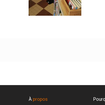
À
propos
Pourq