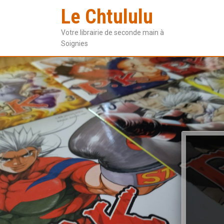
Le Chtululu
Votre librairie de seconde main à
Soignies