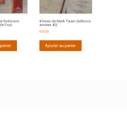
de Robinson
8 livres de Mark Twain (éditions
 de Foe)
années 40)
€
20,00
 panier
Ajouter au panier