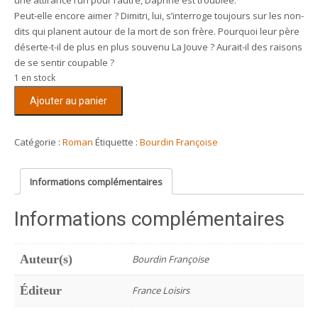
une attirance l’un pour l’autre, Daphné est troublée.
Peut-elle encore aimer ? Dimitri, lui, s’interroge toujours sur les non-
dits qui planent autour de la mort de son frère. Pourquoi leur père
déserte-t-il de plus en plus souvenu La Jouve ? Aurait-il des raisons
de se sentir coupable ?
1 en stock
quantité
Ajouter au panier
de
Un
soupçon
Catégorie :
Roman
Étiquette :
Bourdin Françoise
d'interdit
Informations complémentaires
Informations complémentaires
Auteur(s)
Bourdin Françoise
Éditeur
France Loisirs