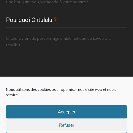
Une bouquinerie gourmande à votre service !
Pourquoi Chtululu
?
Chtululu vient du personnage emblématique de Lovecraft,
Cthulhu.
Retrouvez-nous
Nous utilisons des cookies pour optimiser notre site web et notre
service.
96, rue de la Station à Soignies (Gare)
Accepter
Refuser