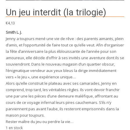
Un jeu interdit (la trilogie)
€
4,13
Smith L. J.
Jenny a toujours mené une vie de rêve : des parents aimants, plein
d’amis, et l’opportunité de faire tout ce qu’elle veut. Afin d’organiser
la fête d’anniversaire la plus éblouissante de l’année pour son
amoureux, elle décide d’offrir à ses invités une aventure dont ils se
souviendront. Dans le nouveau magasin d’un quartier obscur,
l’énigmatique vendeur aux yeux bleus la dirige immédiatement
vers « le Jeu », une expérience unique…
Alors qu’elle construit le plateau avec ses camarades, Jenny en
comprend, trop tard, les véritables règles. Ils vont devoir franchir
une par une les pièces d’une demeure maléfique, affrontant au
cours de ce voyage infernal leurs pires cauchemars. S’ils n’y
parviennent pas avant l’aube, ils resteront emprisonnés dans la
maison pour toujours.
Rester maître du jeu ou perdre la vie…
1 en stock