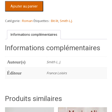
quantité
Ajouter au panier
de
Un
jeu
Catégorie :
Roman
Étiquettes :
Bit-lit
,
Smith L.J.
interdit
(la
Informations complémentaires
trilogie)
Informations complémentaires
Auteur(s)
Smith L. J.
Éditeur
France Loisirs
Produits similaires