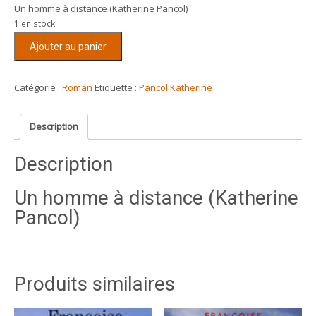
Un homme à distance (Katherine Pancol)
1 en stock
quantité
Ajouter au panier
de
Un
homme
Catégorie :
Roman
Étiquette :
Pancol Katherine
à
distance
Description
(Katherine
Pancol)
Description
Un homme à distance (Katherine
Pancol)
Produits similaires