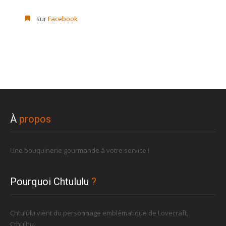
sur
Facebook
À
propos
Une bouquinerie gourmande à votre service !
Pourquoi Chtululu
?
Chtululu vient du personnage emblématique de Lovecraft,
Cthulhu.