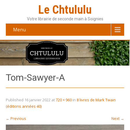
Le Chtululu
Votre librairie de seconde main à Soignies
Menu
Tom-Sawyer-A
Published
16 janvier 2022
at
720 × 960
in
8 livres de Mark Twain
(éditions années 40)
←
Previous
Next
→