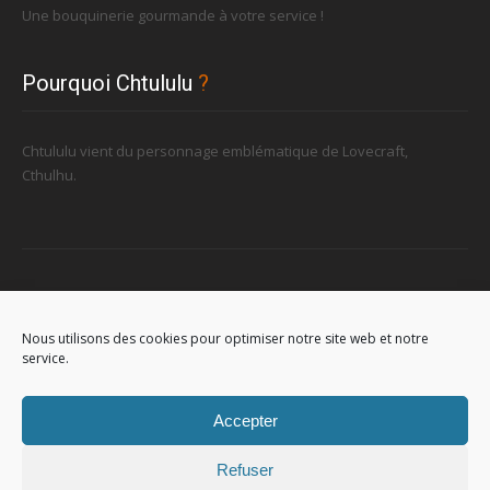
Une bouquinerie gourmande à votre service !
Pourquoi Chtululu
?
Chtululu vient du personnage emblématique de Lovecraft,
Cthulhu.
Retrouvez-nous
Nous utilisons des cookies pour optimiser notre site web et notre
service.
96, rue de la Station à Soignies (Gare)
Accepter
Refuser