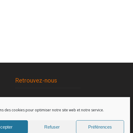
Retrouvez-nous
96, rue de la Station à Soignies
(Gare)
ns des cookies pour optimiser notre site web et notre service.
cepter
Refuser
Préférences