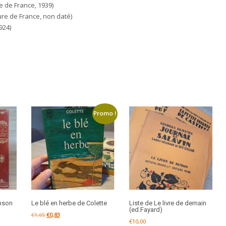
e de France, 1939)
ure de France, non daté)
924)
Promo !
nson
Le blé en herbe de Colette
Liste de Le livre de demain
(ed.Fayard)
Le
Le
€
1,65
€
0,83
€
10,00
prix
prix