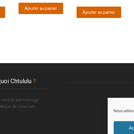
initial
actuel
Ajouter au panier
Ajouter au panier
était :
est :
€1,65.
€0,83.
uoi Chtululu
?
u vient du personnage
tique de Lovecraft,
Nous utiliso
.
Ac