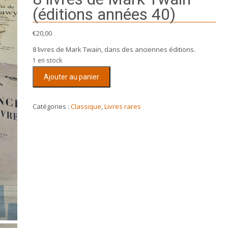
(éditions années 40)
€
20,00
8 livres de Mark Twain, dans des anciennes éditions.
1 en stock
quantité
Ajouter au panier
de
8
livres
Catégories :
Classique
,
Livres rares
de
Mark
Twain
(éditions
années
40)