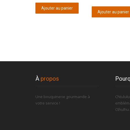
Ajouter au panier
Ajouter au panier
À
propos
Pourq
Une bouquinerie gourmande à
Chtulul
votre service !
embléma
Cthulhu