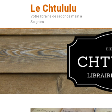
Le Chtululu
Votre librairie de seconde main à
Soignies