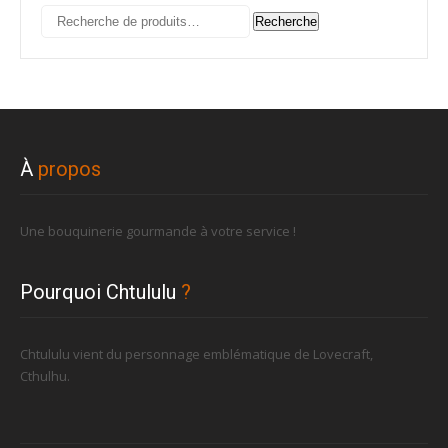
Recherche
Recherche
pour :
À
propos
Une bouquinerie gourmande à votre service !
Pourquoi Chtululu
?
Chtululu vient du personnage emblématique de Lovecraft,
Cthulhu.