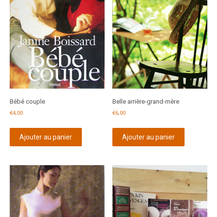
Bébé couple
Belle arrière-grand-mère
€
4,00
€
6,00
Ajouter au panier
Ajouter au panier