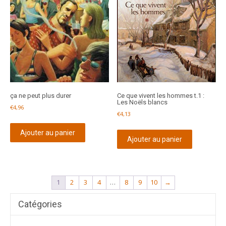
ça ne peut plus durer
Ce que vivent les hommes t.1 :
Les Noëls blancs
€
4,96
€
4,13
Ajouter au panier
Ajouter au panier
1
2
3
4
…
8
9
10
→
Catégories