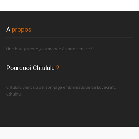
À
propos
Une bouquinerie gourmande à votre service !
Pourquoi Chtululu
?
Chtululu vient du personnage emblématique de Lovecraft,
Cthulhu.
Retrouvez-nous