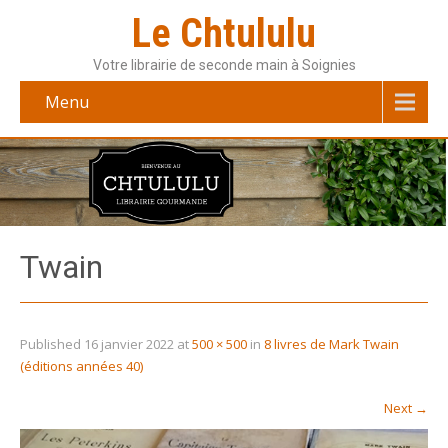
Le Chtululu
Votre librairie de seconde main à Soignies
Menu
Twain
Published
16 janvier 2022
at
500 × 500
in
8 livres de Mark Twain
(éditions années 40)
Next
→