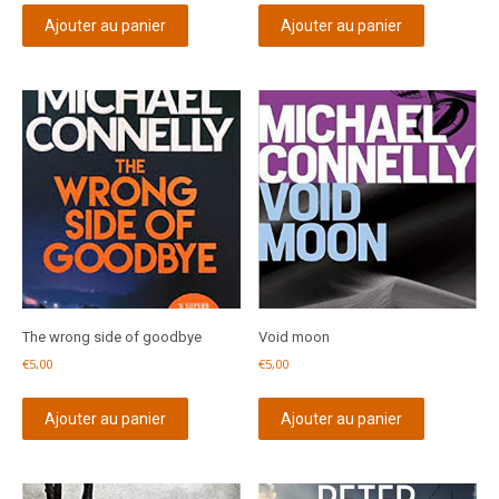
Ajouter au panier
Ajouter au panier
The wrong side of goodbye
Void moon
€
5,00
€
5,00
Ajouter au panier
Ajouter au panier