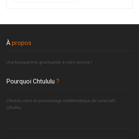
pour :
À
propos
Une bouquinerie gourmande à votre service !
Pourquoi Chtululu
?
Chtululu vient du personnage emblématique de Lovecraft,
Cthulhu.