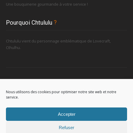
Une bouquinerie gourmande à votre service !
Pourquoi Chtululu
?
Chtululu vient du personnage emblématique de Lovecraft,
Cthulhu.
Retrouvez-nous
Nous utilisons des cookies pour optimiser notre site web et notre
service.
96, rue de la Station à Soignies (Gare)
Accepter
Refuser