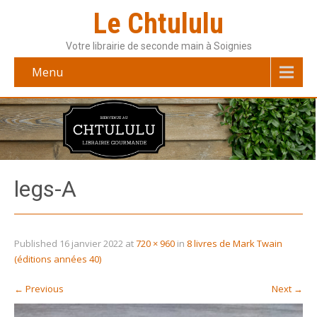
Le Chtululu
Votre librairie de seconde main à Soignies
Menu
legs-A
Published
16 janvier 2022
at
720 × 960
in
8 livres de Mark Twain
(éditions années 40)
←
Previous
Next
→