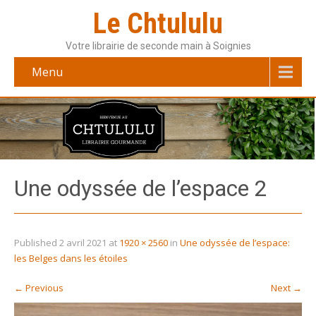
Le Chtululu
Votre librairie de seconde main à Soignies
Menu
Une odyssée de l’espace 2
Published
2 avril 2021
at
1920 × 2560
in
Une odyssée de l’espace:
les Belges dans les étoiles
←
Previous
Next
→