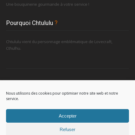
Une bouquinerie gourmande à votre service !
Pourquoi Chtululu
?
Chtululu vient du personnage emblématique de Lovecraft,
Cthulhu.
Retrouvez-nous
Nous utilisons des cookies pour optimiser notre site web et notre
service.
96, rue de la Station à Soignies (Gare)
Accepter
Refuser