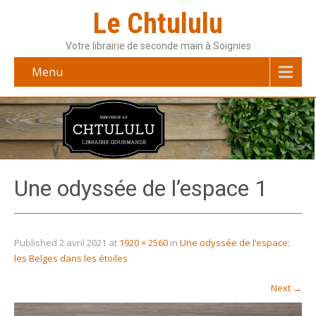
Le Chtululu
Votre librairie de seconde main à Soignies
Menu
Une odyssée de l’espace 1
Published
2 avril 2021
at
1920 × 2560
in
Une odyssée de l’espace:
les Belges dans les étoiles
Next
→