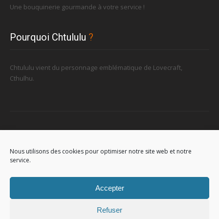
Une bouquinerie gourmande à votre service !
Pourquoi Chtululu
?
Chtululu vient du personnage emblématique de Lovecraft,
Cthulhu.
Retrouvez-nous
Nous utilisons des cookies pour optimiser notre site web et notre
service.
96, rue de la Station à Soignies (Gare)
Accepter
Refuser