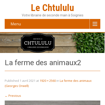
Le Chtululu
Votre librairie de seconde main à Soignies
Menu
La ferme des animaux2
Published
1 avril 2021
at
1920 × 2560
in
La ferme des animaux
(Georges Orwell)
←
Previous