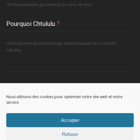
Une bouquinerie gourmande à votre service !
Pourquoi Chtululu
?
Chtululu vient du personnage emblématique de Lovecraft,
Cthulhu.
Retrouvez-nous
Nous utilisons des cookies pour optimiser notre site web et notre
service.
96, rue de la Station à Soignies (Gare)
Accepter
Refuser