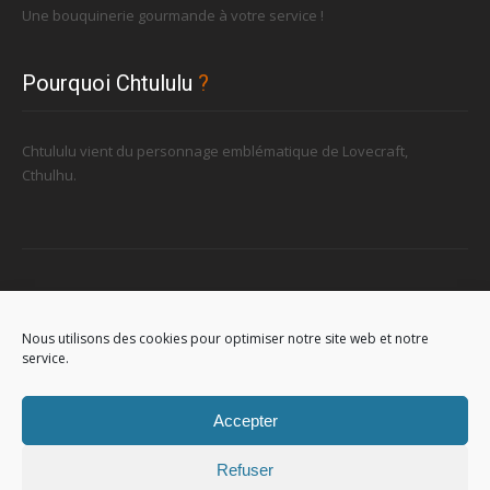
Une bouquinerie gourmande à votre service !
Pourquoi Chtululu
?
Chtululu vient du personnage emblématique de Lovecraft,
Cthulhu.
Retrouvez-nous
Nous utilisons des cookies pour optimiser notre site web et notre
service.
96, rue de la Station à Soignies (Gare)
Accepter
Refuser