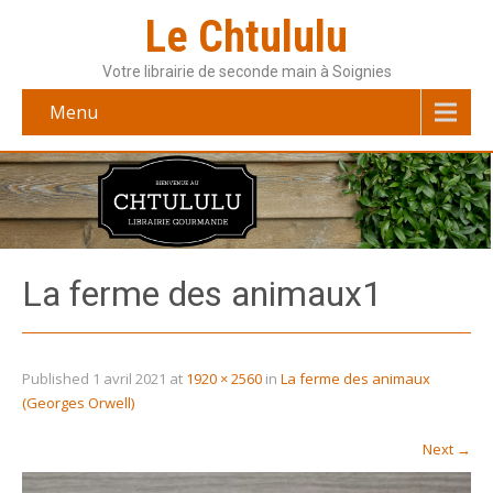
Le Chtululu
Votre librairie de seconde main à Soignies
Menu
La ferme des animaux1
Published
1 avril 2021
at
1920 × 2560
in
La ferme des animaux
(Georges Orwell)
Next
→