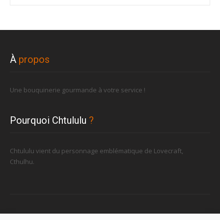
À
propos
Une bouquinerie gourmande à votre service !
Pourquoi Chtululu
?
Chtululu vient du personnage emblématique de Lovecraft,
Cthulhu.
Retrouvez-nous