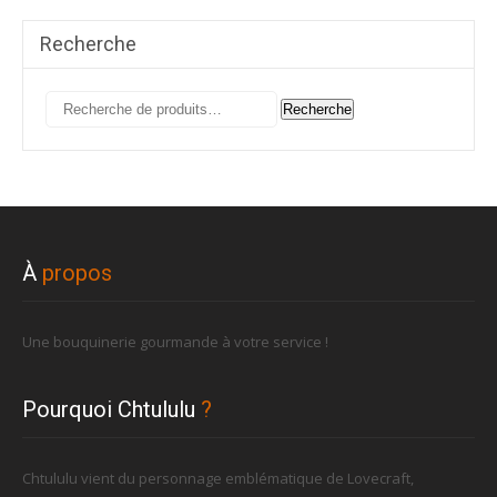
Recherche
Recherche
Recherche
pour :
À
propos
Une bouquinerie gourmande à votre service !
Pourquoi Chtululu
?
Chtululu vient du personnage emblématique de Lovecraft,