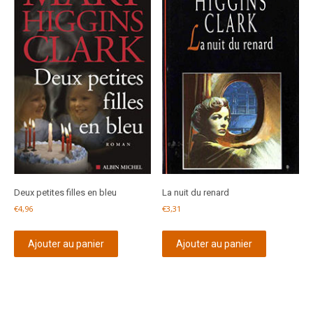
Deux petites filles en bleu
La nuit du renard
€
4,96
€
3,31
Ajouter au panier
Ajouter au panier