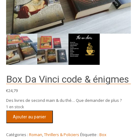
Box Da Vinci code & énigmes
€
24,79
Des livres de second main & du thé… Que demander de plus ?
1 en stock
quantité
Ajouter au panier
de
Box
Da
Catégories :
Roman
,
Thrillers & Policiers
Étiquette :
Box