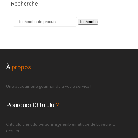
Recherche
Recherche
Recherche
pour :
À
propos
Une bouquinerie gourmande à votre service !
Pourquoi Chtululu
?
Chtululu vient du personnage emblématique de Lovecraft,
Cthulhu.