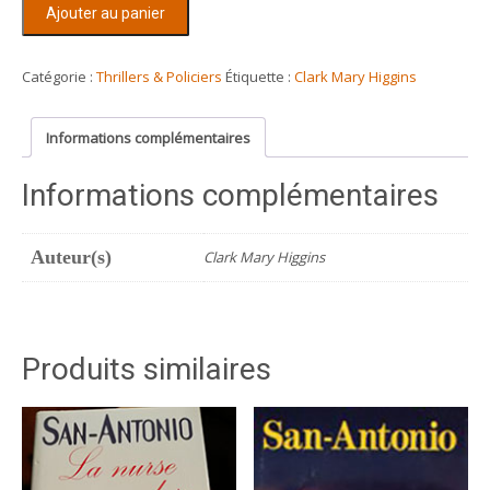
quantité
Ajouter au panier
de
Deux
petites
Catégorie :
Thrillers & Policiers
Étiquette :
Clark Mary Higgins
filles
en
Informations complémentaires
bleu
Informations complémentaires
Auteur(s)
Clark Mary Higgins
Produits similaires