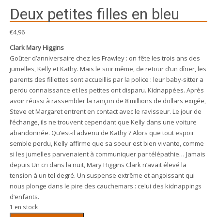
Deux petites filles en bleu
€
4,96
Clark Mary Higgins
Goûter d’anniversaire chez les Frawley : on fête les trois ans des
jumelles, Kelly et Kathy. Mais le soir même, de retour d’un dîner, les
parents des fillettes sont accueillis par la police : leur baby-sitter a
perdu connaissance et les petites ont disparu. Kidnappées. Après
avoir réussi à rassembler la rançon de 8 millions de dollars exigée,
Steve et Margaret entrent en contact avec le ravisseur. Le jour de
l’échange, ils ne trouvent cependant que Kelly dans une voiture
abandonnée. Qu’est-il advenu de Kathy ? Alors que tout espoir
semble perdu, Kelly affirme que sa soeur est bien vivante, comme
si les jumelles parvenaient à communiquer par télépathie… Jamais
depuis Un cri dans la nuit, Mary Higgins Clark n’avait élevé la
tension à un tel degré. Un suspense extrême et angoissant qui
nous plonge dans le pire des cauchemars : celui des kidnappings
d’enfants.
1 en stock