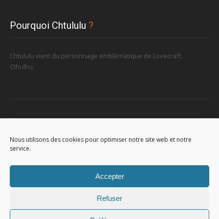
Pourquoi Chtululu
?
Chtululu vient du personnage emblématique de Lovecraft,
Cthulhu.
Retrouvez-nous
Nous utilisons des cookies pour optimiser notre site web et notre
service.
96, rue de la Station à Soignies (Gare)
Accepter
Refuser