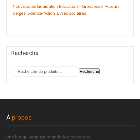
Nouveautés
Liquidation
Education – Grossesse
Auteurs
belges
Science-fiction
Livres scolaires
Recherche
Recherche
Recherche
pour :
À
propos
Une bouquinerie gourmande à votre service !