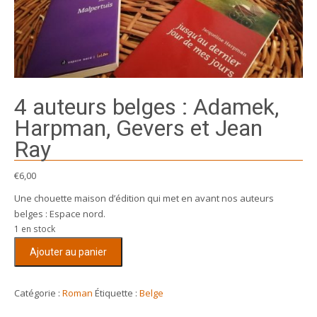
4 auteurs belges : Adamek,
Harpman, Gevers et Jean
Ray
€
6,00
Une chouette maison d’édition qui met en avant nos auteurs
belges : Espace nord.
1 en stock
quantité
Ajouter au panier
de
4
auteurs
Catégorie :
Roman
Étiquette :
Belge
belges