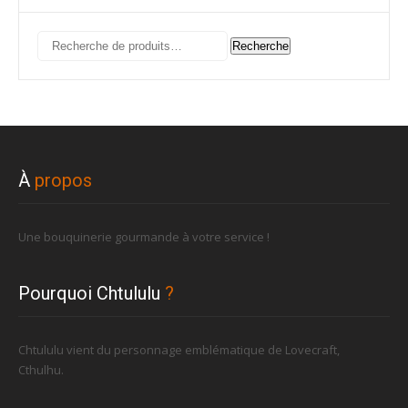
Recherche
Recherche
pour :
À
propos
Une bouquinerie gourmande à votre service !
Pourquoi Chtululu
?
Chtululu vient du personnage emblématique de Lovecraft,
Cthulhu.