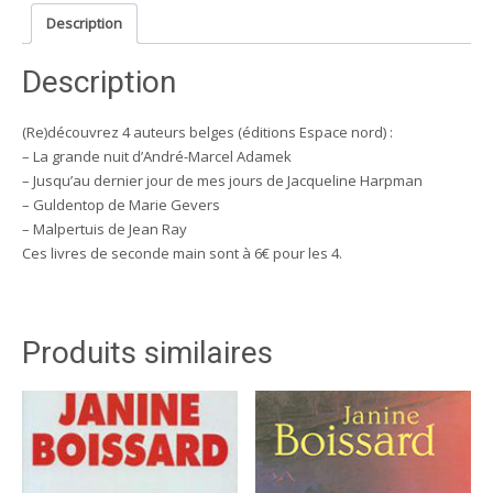
:
Description
Adamek,
Harpman,
Description
Gevers
et
Jean
(Re)découvrez 4 auteurs belges (éditions Espace nord) :
Ray
– La grande nuit d’André-Marcel Adamek
– Jusqu’au dernier jour de mes jours de Jacqueline Harpman
– Guldentop de Marie Gevers
– Malpertuis de Jean Ray
Ces livres de seconde main sont à 6€ pour les 4.
Produits similaires