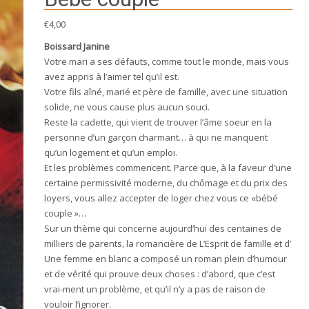
€
4,00
Boissard Janine
Votre mari a ses défauts, comme tout le monde, mais vous
avez appris à l’aimer tel qu’il est.
Votre fils aîné, marié et père de famille, avec une situation
solide, ne vous cause plus aucun souci.
Reste la cadette, qui vient de trouver l’âme soeur en la
personne d’un garçon charmant… à qui ne manquent
qu’un logement et qu’un emploi.
Et les problèmes commencent. Parce que, à la faveur d’une
certaine permissivité moderne, du chômage et du prix des
loyers, vous allez accepter de loger chez vous ce «bébé
couple »…
Sur un thème qui concerne aujourd’hui des centaines de
milliers de parents, la romancière de L’Esprit de famille et d’
Une femme en blanc a composé un roman plein d’humour
et de vérité qui prouve deux choses : d’abord, que c’est
vrai-ment un problème, et qu’il n’y a pas de raison de
vouloir l’ignorer.