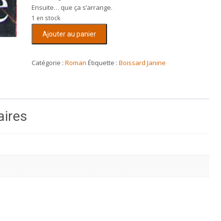
Ensuite… que ça s’arrange.
1 en stock
quantité
Ajouter au panier
de
Bébé
couple
Catégorie :
Roman
Étiquette :
Boissard Janine
aires