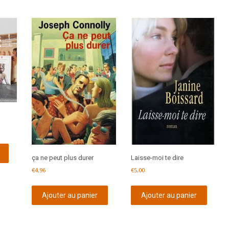
ça ne peut plus durer
Laisse-moi te dire
€
4,96
€
5,00
Ajouter au panier
Ajouter au panier