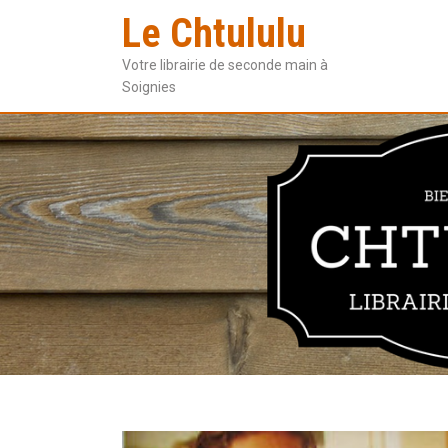
Le Chtululu
Votre librairie de seconde main à
Soignies