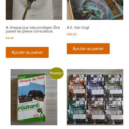
A chaque jour ses prodiges. Être
A.E. Van Vogt
parent en pleine conscience.
€
80,00
€
4,00
Ajouter au panier
Ajouter au panier
Promo !