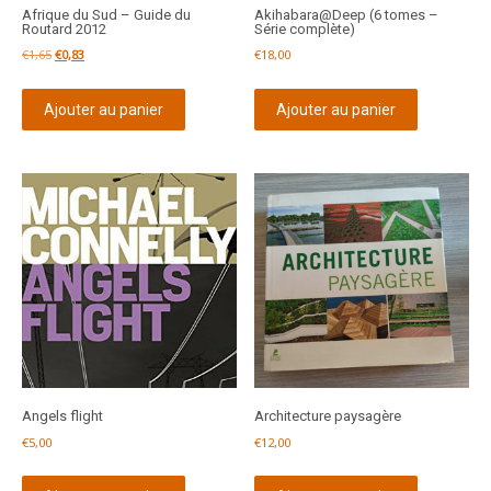
Afrique du Sud – Guide du
Akihabara@Deep (6 tomes –
Routard 2012
Série complète)
Le
Le
€
1,65
€
0,83
€
18,00
prix
prix
initial
actuel
Ajouter au panier
Ajouter au panier
était :
est :
€1,65.
€0,83.
Angels flight
Architecture paysagère
€
5,00
€
12,00