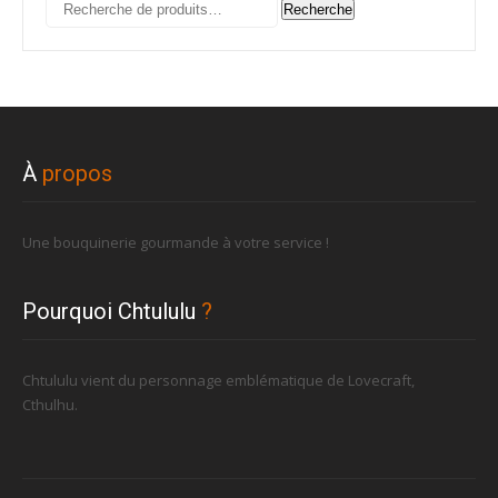
Recherche
Recherche
pour :
À
propos
Une bouquinerie gourmande à votre service !
Pourquoi Chtululu
?
Chtululu vient du personnage emblématique de Lovecraft,
Cthulhu.