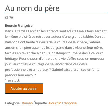
Au nom du père
€
5,79
Bourdin Françoise
Dans la famille Larcher, les enfants sont adultes mais tous gardent
le même plaisir à se retrouver autour d’une grande tablée. Dan et
Valentine ont hérité du virus de la course de leur père, Gabriel,
ancien champion automobile, au grand dam d’Albane, leur mère.
Nicolas en revanche a depuis longtemps tourné le dos à ce lourd
héritage. Pour chacun d’entre eux, la vie s’offre sous un nouveau
jour : auront-ils le courage de se lancer dans ces défis
professionnels et amoureux ? Gabriel laissera-t-il ses enfants
prendre leur envol ?
1 en stock
quantité
Ajouter au panier
de
Au
nom
Catégorie :
Roman
Étiquette :
Bourdin Françoise
du