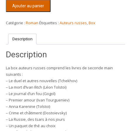
quantité
Ajouter au panier
de
Box
auteurs
Catégorie :
Roman
Étiquettes :
Auteurs russes
,
Box
russes
Description
Description
La box auteurs russes comprend les livres de seconde main
suivants :
– Le duel et autres nouvelles (Tchekhov)
– La mort d’Ivan Ilitch (Léon Tolstoï)
– Le journal d’un fou (Gogol)
– Premier amour (Ivan Tourgueniev)
– Anna Karenine (Tolstoi)
– Crime et châtiment (Dostoïevsky)
– La Russie, des tsars à nos jours
– Un paquet de thé au choix