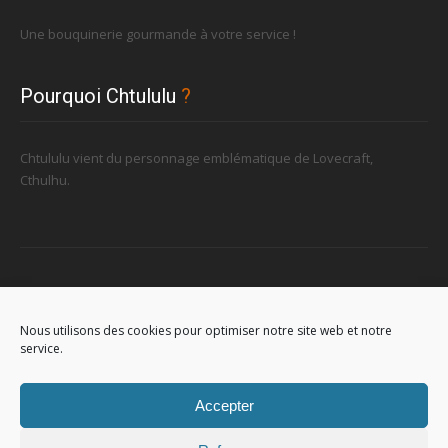
Une bouquinerie gourmande à votre service !
Pourquoi Chtululu
?
Chtululu vient du personnage emblématique de Lovecraft,
Cthulhu.
Retrouvez-nous
Nous utilisons des cookies pour optimiser notre site web et notre
service.
96, rue de la Station à Soignies (Gare)
Accepter