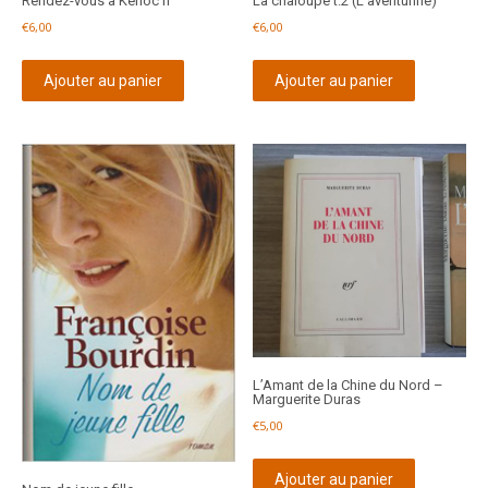
Rendez-vous à Kerloc’h
La chaloupe t.2 (L’aventurine)
€
6,00
€
6,00
Ajouter au panier
Ajouter au panier
L’Amant de la Chine du Nord –
Marguerite Duras
€
5,00
Ajouter au panier