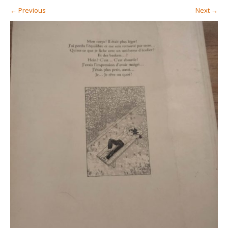
←
Previous
Next
→