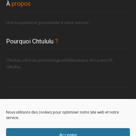
À
propos
Une bouquinerie gourmande à votre service !
Pourquoi Chtululu
?
Chtululu vient du personnage emblématique de Lovecraft,
Cthulhu.
Retrouvez-nous
Nous utilisons des cookies pour optimiser notre site web et notre
service.
96, rue de la Station à Soignies (Gare)
Accepter