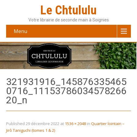
Le Chtululu
Votre librairie de seconde main à Soignies
Menu
321931916_145876335465
0716_11153786034578266
20_n
Published
29 décembre 2022
at
1536 × 2048
in
Quartier lointain –
Jirô Taniguchi (tomes 1 & 2)