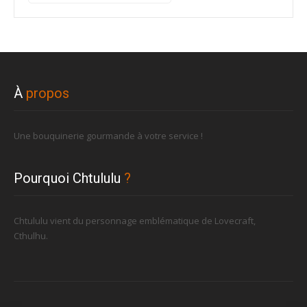
pour :
À
propos
Une bouquinerie gourmande à votre service !
Pourquoi Chtululu
?
Chtululu vient du personnage emblématique de Lovecraft,
Cthulhu.