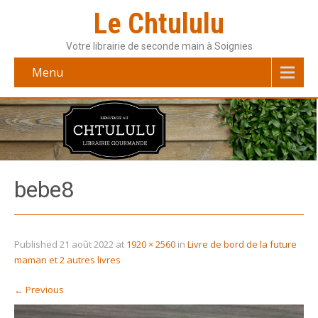
Le Chtululu
Votre librairie de seconde main à Soignies
Menu
bebe8
Published
21 août 2022
at
1920 × 2560
in
Livre de bord de la future
maman et 2 autres livres
←
Previous