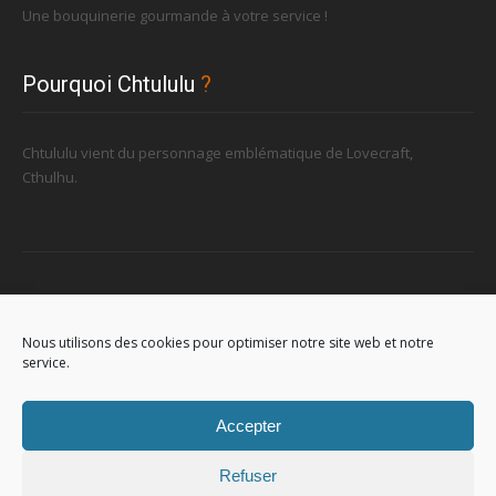
Une bouquinerie gourmande à votre service !
Pourquoi Chtululu
?
Chtululu vient du personnage emblématique de Lovecraft,
Cthulhu.
Retrouvez-nous
Nous utilisons des cookies pour optimiser notre site web et notre
service.
96, rue de la Station à Soignies (Gare)
Accepter
Refuser