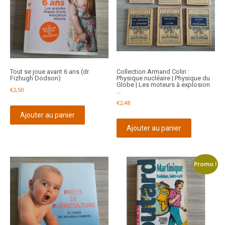
Tout se joue avant 6 ans (dr.
Collection Armand Colin :
Fizhugh Dodson)
Physique nucléaire | Physique du
Globe | Les moteurs à explosion
€
2,50
…
€
2,48
Ajouter au panier
Ajouter au panier
Promo !