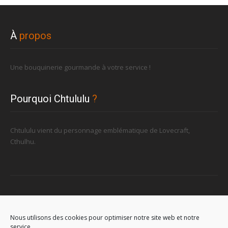
À
propos
Une bouquinerie gourmande à votre service !
Pourquoi Chtululu
?
Chtululu vient du personnage emblématique de Lovecraft,
Cthulhu.
Retrouvez-nous
Nous utilisons des cookies pour optimiser notre site web et notre
service.