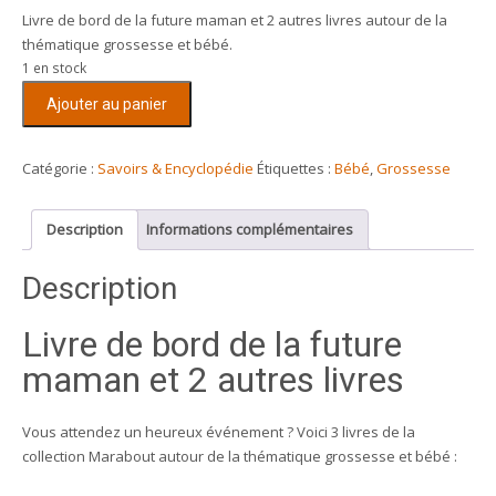
Livre de bord de la future maman et 2 autres livres autour de la
thématique grossesse et bébé.
1 en stock
quantité
Ajouter au panier
de
Livre
de
Catégorie :
Savoirs & Encyclopédie
Étiquettes :
Bébé
,
Grossesse
bord
de
Description
Informations complémentaires
la
future
Description
maman
et
Livre de bord de la future
2
autres
maman et 2 autres livres
livres
Vous attendez un heureux événement ? Voici 3 livres de la
collection Marabout autour de la thématique grossesse et bébé :