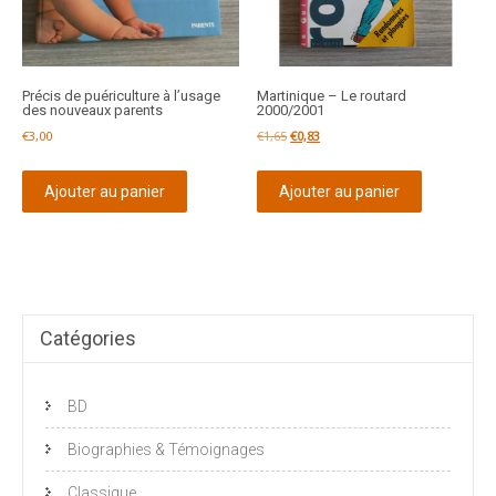
Précis de puériculture à l’usage
Martinique – Le routard
des nouveaux parents
2000/2001
Le
Le
€
3,00
€
1,65
€
0,83
prix
prix
initial
actuel
Ajouter au panier
Ajouter au panier
était :
est :
€1,65.
€0,83.
Catégories
BD
Biographies & Témoignages
Classique