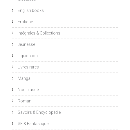
English books
Erotique
Intégrales & Collections
Jeunesse
Liquidation
Livres rares
Manga
Non classé
Roman
Savoirs & Encyclopédie
SF & Fantastique