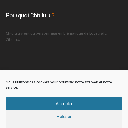
Pourquoi Chtululu
?
Chtululu vient du personnage emblématique de Lovecraft,
Cthulhu.
Retrouvez-nous
Nous utilisons des cookies pour optimiser notre site web et notre
service.
96, rue de la Station à Soignies (Gare)
Accepter
Refuser