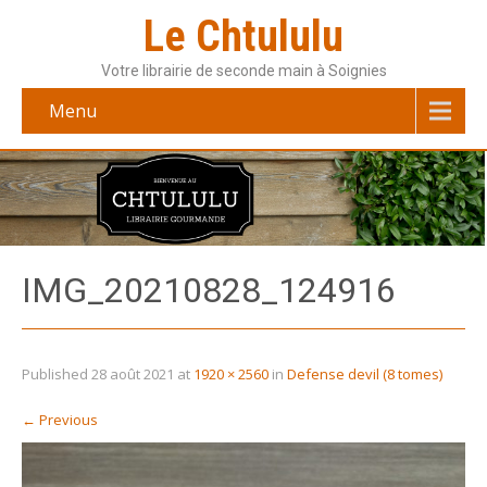
Le Chtululu
Votre librairie de seconde main à Soignies
Menu
IMG_20210828_124916
Published
28 août 2021
at
1920 × 2560
in
Defense devil (8 tomes)
←
Previous