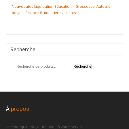
Nouveautés
Liquidation
Education – Grossesse
Auteurs
belges
Science-fiction
Livres scolaires
Recherche
Recherche
Recherche
pour :
À
propos
Une bouquinerie gourmande à votre service !