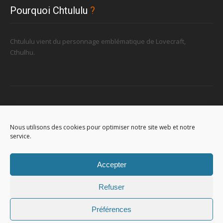
Pourquoi Chtululu
?
Chtululu vient du personnage emblématique de Lovecraft,
Cthulhu.
Retrouvez-nous
Nous utilisons des cookies pour optimiser notre site web et notre
service.
96, rue de la Station à Soignies (Gare)
Accepter
Refuser
Préférences
© 2023
Chtululu
. All Rights Reserved. L'utilisation de ce site signifie
que vous acceptez
les conditions générales
.