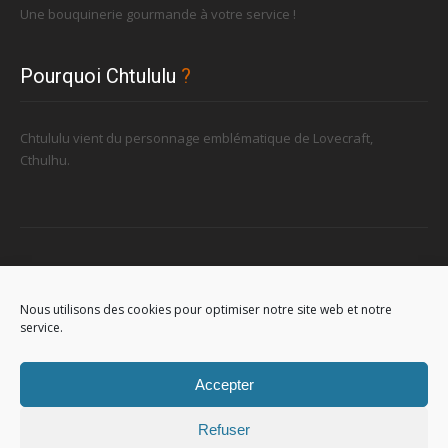
Une bouquinerie gourmande à votre service !
Pourquoi Chtululu
?
Chtululu vient du personnage emblématique de Lovecraft,
Cthulhu.
Retrouvez-nous
Nous utilisons des cookies pour optimiser notre site web et notre
service.
96, rue de la Station à Soignies (Gare)
Accepter
Refuser