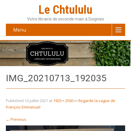
Le Chtululu
Votre librairie de seconde main à Soignies
Menu
IMG_20210713_192035
Published
13 juillet 2021
at
1920 × 2560
in
Regarde la vague de
François Emmanuel
←
Previous