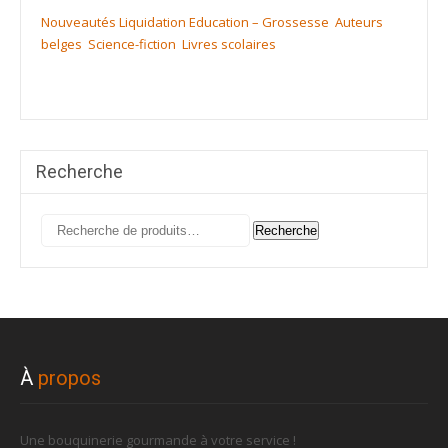
Nouveautés
Liquidation
Education – Grossesse
Auteurs
belges
Science-fiction
Livres scolaires
Recherche
Recherche
Recherche
pour :
À
propos
Une bouquinerie gourmande à votre service !