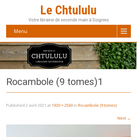
Le Chtululu
Votre librairie de seconde main à Soignies
Menu
Rocambole (9 tomes)1
Published
2 avril 2021
at
1920 × 2560
in
Rocambole (9 tomes)
Next
→