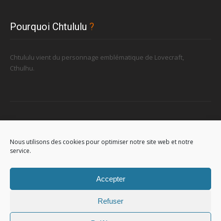
Pourquoi Chtululu
?
Chtululu vient du personnage emblématique de Lovecraft,
Cthulhu.
Retrouvez-nous
Nous utilisons des cookies pour optimiser notre site web et notre
service.
96, rue de la Station à Soignies (Gare)
Accepter
Refuser