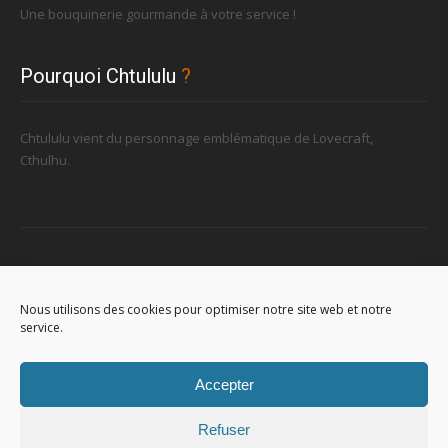
Une bouquinerie gourmande à votre service !
Pourquoi Chtululu
?
Chtululu vient du personnage emblématique de Lovecraft,
Cthulhu.
Retrouvez-nous
Nous utilisons des cookies pour optimiser notre site web et notre
service.
96, rue de la Station à Soignies (Gare)
Accepter
Refuser