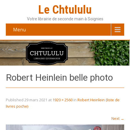
Le Chtululu
Votre librairie de seconde main à Soignies
Menu
Robert Heinlein belle photo
Published
29 mars 2021
at
1920 × 2560
in
Robert Heinlein (liste de
livres poche)
Next
→