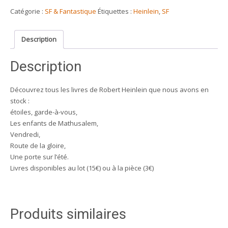
Heinlein
Catégorie :
SF & Fantastique
Étiquettes :
Heinlein
,
SF
(liste
de
Description
livres
poche)
Description
Découvrez tous les livres de Robert Heinlein que nous avons en
stock :
étoiles, garde-à-vous,
Les enfants de Mathusalem,
Vendredi,
Route de la gloire,
Une porte sur l’été.
Livres disponibles au lot (15€) ou à la pièce (3€)
Produits similaires