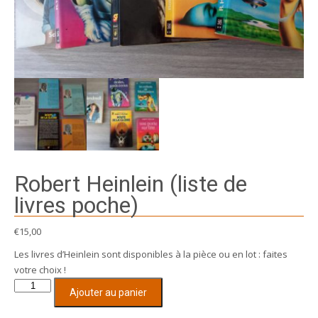
Robert Heinlein (liste de
livres poche)
€
15,00
Les livres d’Heinlein sont disponibles à la pièce ou en lot : faites
votre choix !
quantité
Ajouter au panier
de
Robert