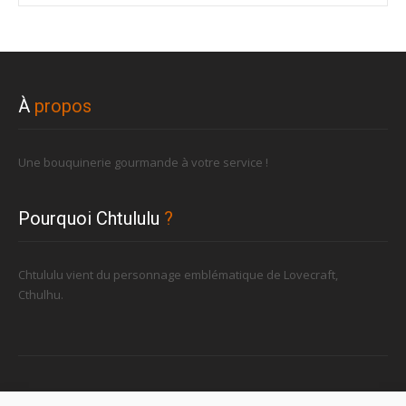
À
propos
Une bouquinerie gourmande à votre service !
Pourquoi Chtululu
?
Chtululu vient du personnage emblématique de Lovecraft,
Cthulhu.
Retrouvez-nous