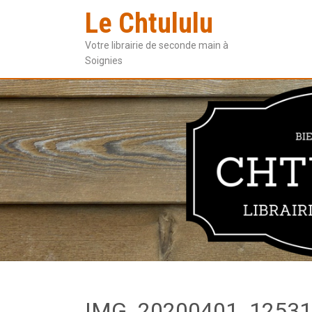
Le Chtululu
Votre librairie de seconde main à
Soignies
IMG_20200401_12531