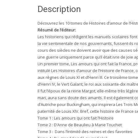
Description
Découvrez les 10 tomes de Histoires d’amour de l’His
Résumé de l’éditeur:
Les historiens qui rédigent les manuels scolaires font 
la vie sentimentale de nos gouvernants, fussent-ils 
cours des siècles ne doivent avoir que des causes séri
une guerre uniquement parce qu’il était ivre de joie a
Un premier tome, Les amours qui ont fait la France, 
intitulé Les Histoires d’amour de l’Histoire de France,
aux règnes de Louis XI et d’Henri III. Ce troisième tome
d’Henri IV, le Vert Galant, le roi aux soixante-dix maît
Il fut l’époux de la reine Margot, elle-même très légè
mari, aura sans doute des amants. Il est également co
d’Autriche pour Buckingham, qui inspirera Les Trois M
paternité de Louis XIV. Bref, cette histoire de France 
Tome 1 : Les amours qui ont fait l’Histoire
Tome 2 : D’Anne de Beaulieu à Marie Touchet
Tome 3 : Dans l’intimité des reines et des favorites