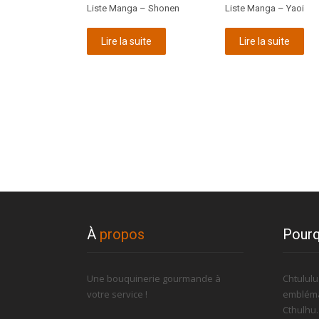
Liste Manga – Shonen
Liste Manga – Yaoi
Lire la suite
Lire la suite
À
propos
Pourq
Une bouquinerie gourmande à
Chtulul
votre service !
embléma
Cthulhu