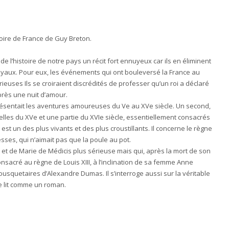
toire de France de Guy Breton.
de l’histoire de notre pays un récit fort ennuyeux car ils en éliminent
royaux. Pour eux, les événements qui ont bouleversé la France au
euses Ils se croiraient discrédités de professer qu’un roi a déclaré
près une nuit d’amour.
présentait les aventures amoureuses du Ve au XVe siècle. Un second,
 celles du XVe et une partie du XVIe siècle, essentiellement consacrés
 est un des plus vivants et des plus croustillants. Il concerne le règne
resses, qui n’aimait pas que la poule au pot.
re et de Marie de Médicis plus sérieuse mais qui, après la mort de son
nsacré au règne de Louis XIII, à l’inclination de sa femme Anne
ousquetaires d’Alexandre Dumas. Il s’interroge aussi sur la véritable
se lit comme un roman.