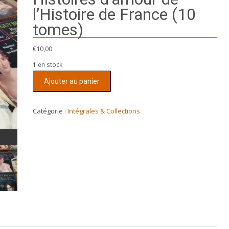
l’Histoire de France (10
tomes)
€
10,00
1 en stock
quantité
Ajouter au panier
de
Histoires
d'amour
Catégorie :
Intégrales & Collections
de
l'Histoire
de
France
(10
tomes)