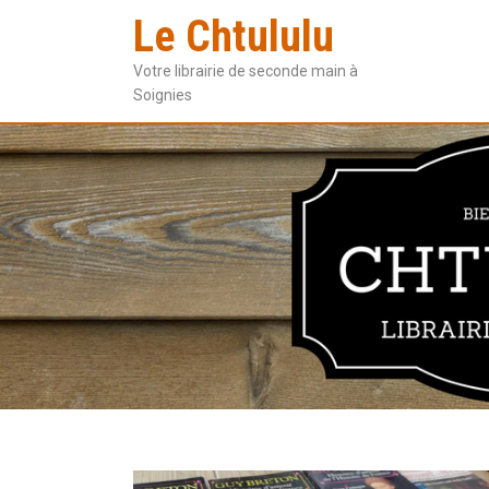
Le Chtululu
Votre librairie de seconde main à
Soignies