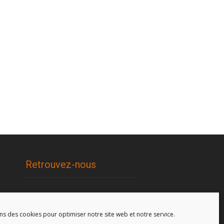
Retrouvez-nous
96, rue de la Station à Soignies
(Gare)
ns des cookies pour optimiser notre site web et notre service.