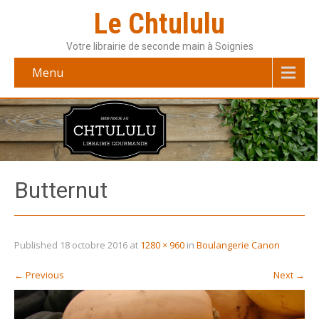
Le Chtululu
Votre librairie de seconde main à Soignies
Menu
Butternut
Published
18 octobre 2016
at
1280 × 960
in
Boulangerie Canon
←
Previous
Next
→