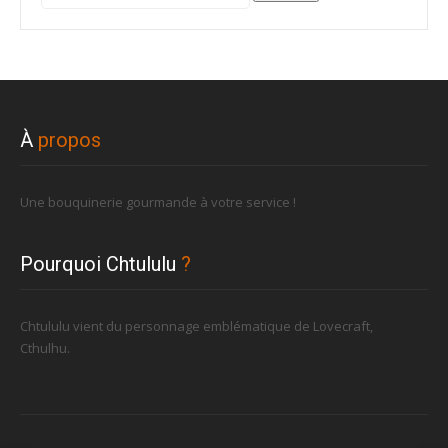
pour :
À
propos
Une bouquinerie gourmande à votre service !
Pourquoi Chtululu
?
Chtululu vient du personnage emblématique de Lovecraft,
Cthulhu.