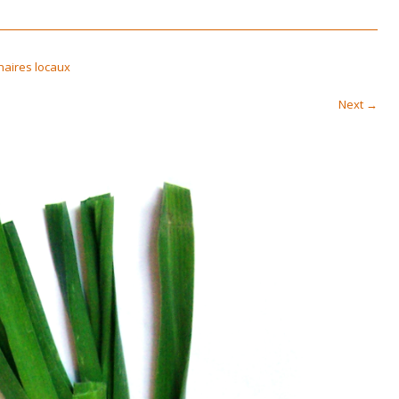
naires locaux
Next
→