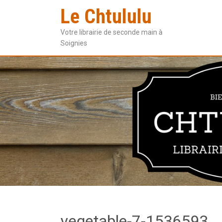
Le Chtululu
Votre librairie de seconde main à
Soignies
vegetable-7-1536593