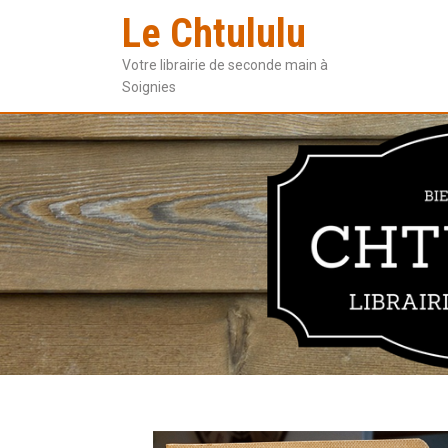
Le Chtululu
Votre librairie de seconde main à
Soignies