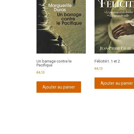
Un barrage contre le
Félicité t. 1 et 2
Pacifique
€
4,13
€
4,13
Ajouter au panier
Ajouter au panier