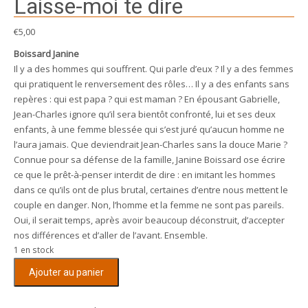
Laisse-moi te dire
€
5,00
Boissard Janine
Il y a des hommes qui souffrent. Qui parle d’eux ? Il y a des femmes
qui pratiquent le renversement des rôles… Il y a des enfants sans
repères : qui est papa ? qui est maman ? En épousant Gabrielle,
Jean-Charles ignore qu’il sera bientôt confronté, lui et ses deux
enfants, à une femme blessée qui s’est juré qu’aucun homme ne
l’aura jamais. Que deviendrait Jean-Charles sans la douce Marie ?
Connue pour sa défense de la famille, Janine Boissard ose écrire
ce que le prêt-à-penser interdit de dire : en imitant les hommes
dans ce qu’ils ont de plus brutal, certaines d’entre nous mettent le
couple en danger. Non, l’homme et la femme ne sont pas pareils.
Oui, il serait temps, après avoir beaucoup déconstruit, d’accepter
nos différences et d’aller de l’avant. Ensemble.
1 en stock
quantité
Ajouter au panier
de
Laisse-