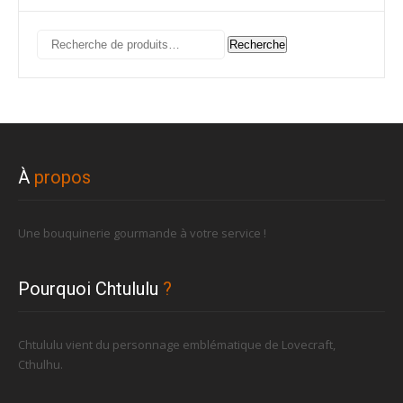
Recherche
Recherche
pour :
À
propos
Une bouquinerie gourmande à votre service !
Pourquoi Chtululu
?
Chtululu vient du personnage emblématique de Lovecraft,
Cthulhu.