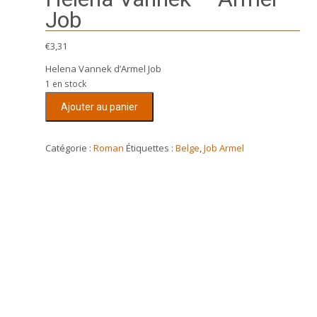
Job
€
3,31
Helena Vannek d’Armel Job
1 en stock
quantité
Ajouter au panier
de
Helena
Vannek
Catégorie :
Roman
Étiquettes :
Belge
,
Job Armel
-
Armel
Job