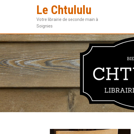
Le Chtululu
Votre librairie de seconde main à
Soignies