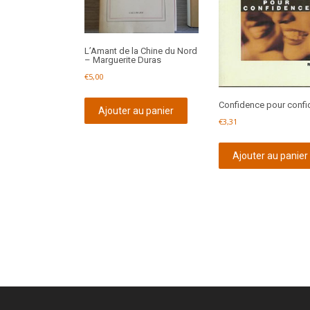
L’Amant de la Chine du Nord
– Marguerite Duras
€
5,00
Confidence pour conf
Ajouter au panier
€
3,31
Ajouter au panier