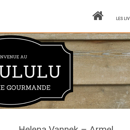
LES LI
Helena Vannek – Armel