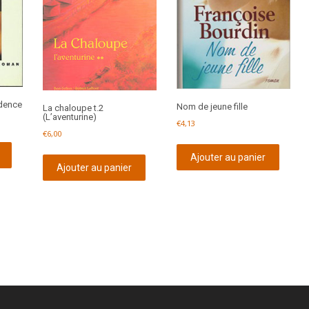
idence
Nom de jeune fille
La chaloupe t.2
(L’aventurine)
€
4,13
€
6,00
Ajouter au panier
Ajouter au panier