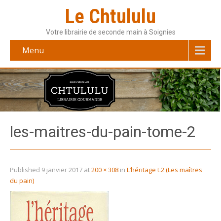
Le Chtululu
Votre librairie de seconde main à Soignies
Menu
les-maitres-du-pain-tome-2
Published
9 janvier 2017
at
200 × 308
in
L’héritage t.2 (Les maîtres
du pain)