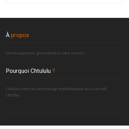
À
propos
Une bouquinerie gourmande à votre service !
Pourquoi Chtululu
?
Chtululu vient du personnage emblématique de Lovecraft,
Cthulhu.