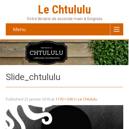
Le Chtululu
Votre librairie de seconde main à Soignies
Menu
Slide_chtululu
Published
22 janvier 2016
at
1170 × 500
in
Le Chtululu