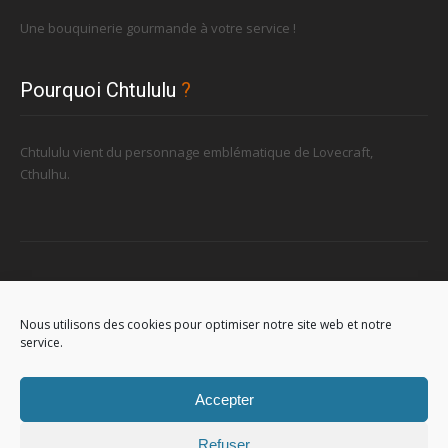
Une bouquinerie gourmande à votre service !
Pourquoi Chtululu
?
Chtululu vient du personnage emblématique de Lovecraft,
Cthulhu.
Retrouvez-nous
Nous utilisons des cookies pour optimiser notre site web et notre
service.
96, rue de la Station à Soignies (Gare)
Accepter
Refuser