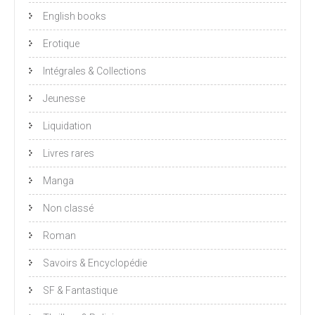
English books
Erotique
Intégrales & Collections
Jeunesse
Liquidation
Livres rares
Manga
Non classé
Roman
Savoirs & Encyclopédie
SF & Fantastique