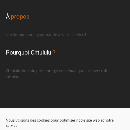
À
propos
Une bouquinerie gourmande à votre service !
Pourquoi Chtululu
?
Chtululu vient du personnage emblématique de Lovecraft,
Cthulhu.
Retrouvez-nous
Nous utilisons des cookies pour optimiser notre site web et notre
service.
96, rue de la Station à Soignies (Gare)