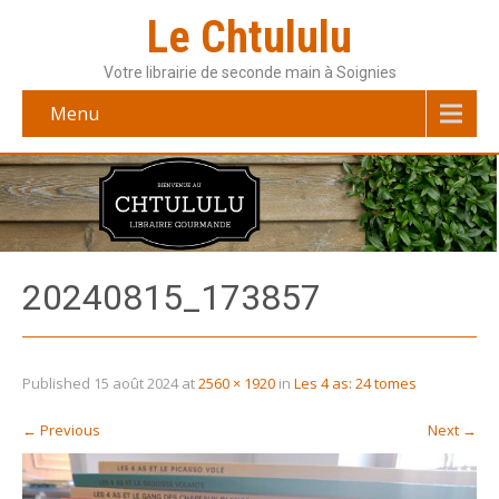
Le Chtululu
Votre librairie de seconde main à Soignies
Menu
20240815_173857
Published
15 août 2024
at
2560 × 1920
in
Les 4 as: 24 tomes
←
Previous
Next
→